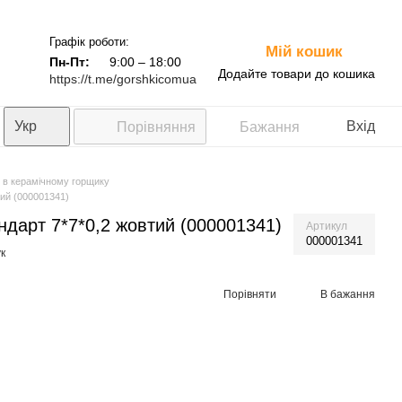
Графік роботи:
Мій кошик
0
Пн-Пт:
9:00 – 18:00
Додайте товари до кошика
https://t.me/gorshkicomua
Укр
Вхід
Порівняння
Бажання
и в керамічному горщику
тий (000001341)
андарт 7*7*0,2 жовтий (000001341)
Артикул
000001341
к
Порівняти
В бажання