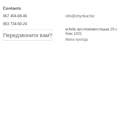
Contacts
067 404-68-46
info@shynkar.biz
063 734-50-24
м.Київ, вул.Новомостицька 25-г,
бокс 1431
Передзвонити вам?
Мапа проїзду