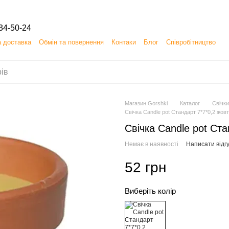
34-50-24
а доставка
Обмін та повернення
Контаки
Блог
Співробітництво
 (ОФЕРТА) на замовлення, придбання, продаж і доставку товарів
Магазин Gorshki
Каталог
Свічк
Свічка Candle pot Стандарт 7*7*0,2 жов
Свічка Candle pot Ст
Немає в наявності
Написати відгу
52 грн
Виберіть колір