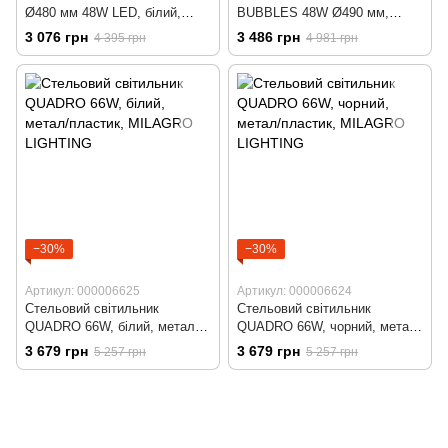
Ø480 мм 48W LED, білий,
BUBBLES 48W Ø490 мм,
метал/пластик, MILAGRO
білий/срібний, метал/пластик,
3 076 грн
3 486 грн
4 395 грн
4 981 грн
LIGHTING
MILAGRO LIGHTING
−30%
−30%
Артикул: 000006625
Артикул: 000006624
Стельовий світильник
Стельовий світильник
QUADRO 66W, білий, метал/
QUADRO 66W, чорний, метал/
пластик, MILAGRO LIGHTING
пластик, MILAGRO LIGHTING
3 679 грн
3 679 грн
5 257 грн
5 257 грн