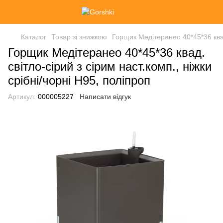
Каталог
Товар зі знижкою
Горщик Медітеранео 40*45*36 квад.
Горщик Медітеранео 40*45*36 квад.
світло-сірий з сірим наст.комп., ніжки
срібні/чорні Н95, поліпроп
Артикул:
000005227
Написати відгук