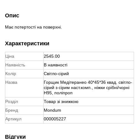
Опис
Має потертості на поверхні.
Характеристики
Ціна
2545.00
Наявність
В наявності
Колір
Світло-сірий
Назва
Горщик Медітеранео 40*45*36 квад. світло-
сірий з сірим наст.комп., ніжки срібні/чорні
Н95, поліпроп
Розділ
Товар зі знижкою
Бренд
Mondum
Артикул
000005227
Відгуки