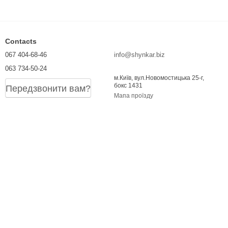
Contacts
067 404-68-46
info@shynkar.biz
063 734-50-24
м.Київ, вул.Новомостицька 25-г,
бокс 1431
Передзвонити вам?
Мапа проїзду