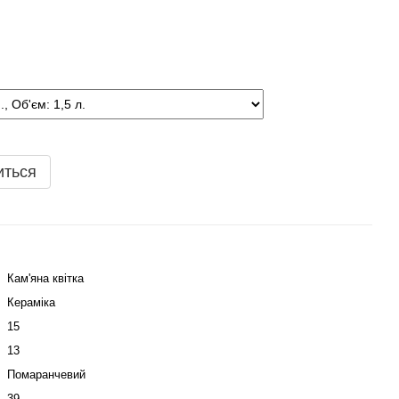
иться
Кам'яна квітка
Кераміка
15
13
Помаранчевий
39