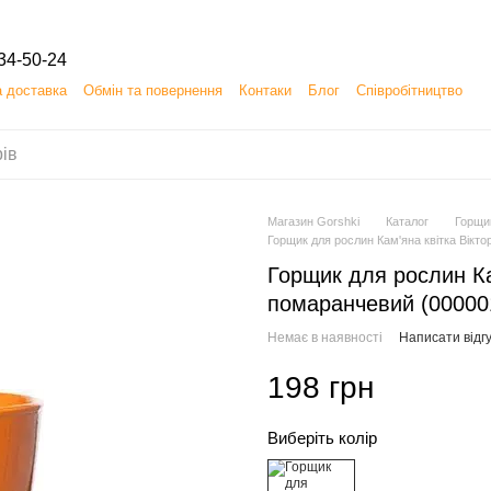
34-50-24
а доставка
Обмін та повернення
Контаки
Блог
Співробітництво
 (ОФЕРТА) на замовлення, придбання, продаж і доставку товарів
Магазин Gorshki
Каталог
Горщи
Горщик для рослин Кам'яна квітка Вікто
Горщик для рослин Кам
помаранчевий (00000
Немає в наявності
Написати відгу
198 грн
Виберіть колір