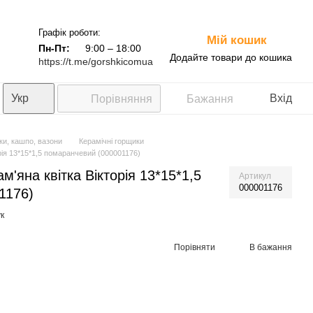
Графік роботи:
Мій кошик
0
Пн-Пт:
9:00 – 18:00
Додайте товари до кошика
https://t.me/gorshkicomua
Укр
Вхід
Порівняння
Бажання
ки, кашпо, вазони
Керамічні горщики
рія 13*15*1,5 помаранчевий (000001176)
'яна квітка Вікторія 13*15*1,5
Артикул
000001176
1176)
к
Порівняти
В бажання