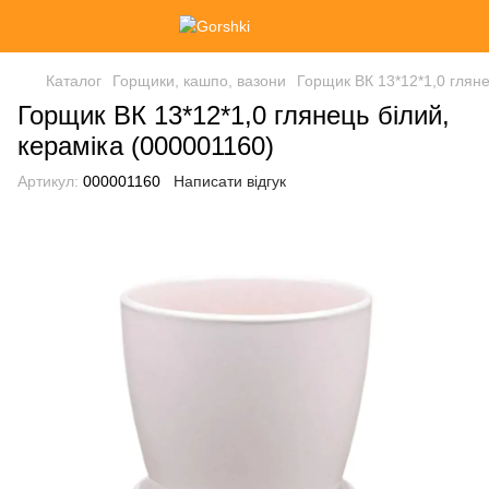
Каталог
Горщики, кашпо, вазони
Горщик ВК 13*12*1,0 гляне
Горщик ВК 13*12*1,0 глянець білий,
кераміка (000001160)
Артикул:
000001160
Написати відгук