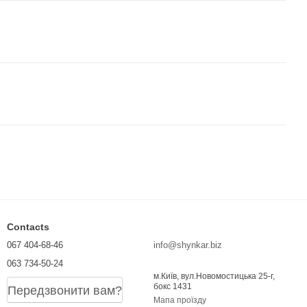
Contacts
067 404-68-46
info@shynkar.biz
063 734-50-24
м.Київ, вул.Новомостицька 25-г,
бокс 1431
Передзвонити вам?
Мапа проїзду