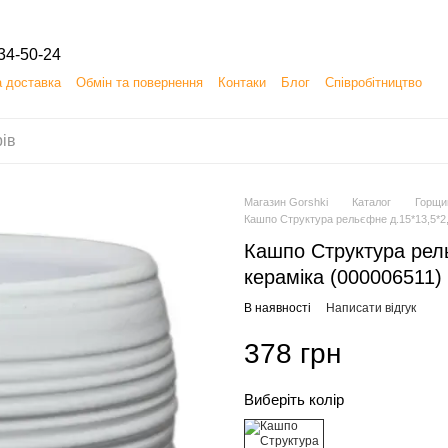
34-50-24
а доставка
Обмін та повернення
Контаки
Блог
Співробітництво
 (ОФЕРТА) на замовлення, придбання, продаж і доставку товарів
Магазин Gorshki
Каталог
Горщи
Кашпо Структура рельєфне д.15*13,5*2,0
Кашпо Структура рель
кераміка (000006511)
В наявності
Написати відгук
378 грн
Виберіть колір