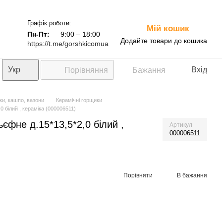
Графік роботи:
Мій кошик
0
Пн-Пт:
9:00 – 18:00
Додайте товари до кошика
https://t.me/gorshkicomua
Укр
Вхід
Порівняння
Бажання
ки, кашпо, вазони
Керамічні горщики
 білий , кераміка (000006511)
єфне д.15*13,5*2,0 білий ,
Артикул
000006511
Порівняти
В бажання