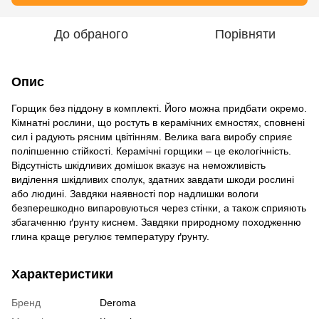
До обраного
Порівняти
Опис
Горщик без піддону в комплекті. Його можна придбати окремо.
Кімнатні рослини, що ростуть в керамічних ємностях, сповнені
сил і радують рясним цвітінням. Велика вага виробу сприяє
поліпшенню стійкості. Керамічні горщики – це екологічність.
Відсутність шкідливих домішок вказує на неможливість
виділення шкідливих сполук, здатних завдати шкоди рослині
або людині. Завдяки наявності пор надлишки вологи
безперешкодно випаровуються через стінки, а також сприяють
збагаченню ґрунту киснем. Завдяки природному походженню
глина краще регулює температуру ґрунту.
Характеристики
Бренд
Deroma