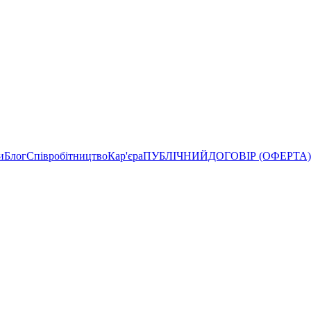
и
Блог
Співробітництво
Кар'єра
ПУБЛІЧНИЙДОГОВІР (ОФЕРТА) на з