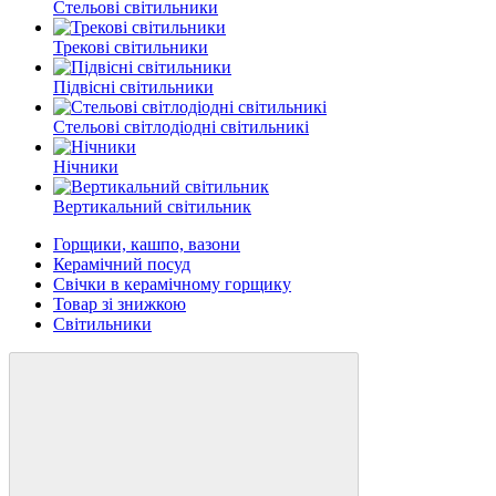
Стельові світильники
Трекові світильники
Підвісні світильники
Стельові світлодіодні світильникі
Нічники
Вертикальний світильник
Горщики, кашпо, вазони
Керамічний посуд
Свічки в керамічному горщику
Товар зі знижкою
Світильники