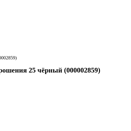
0002859)
ошения 25 чёрный (000002859)