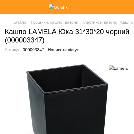
Каталог
Горщики, кашпо, вазони
Пластикові вазони
Кашпо 
Кашпо LAMELA Юка 31*30*20 чорний
(000003347)
Артикул:
000003347
Написати відгук