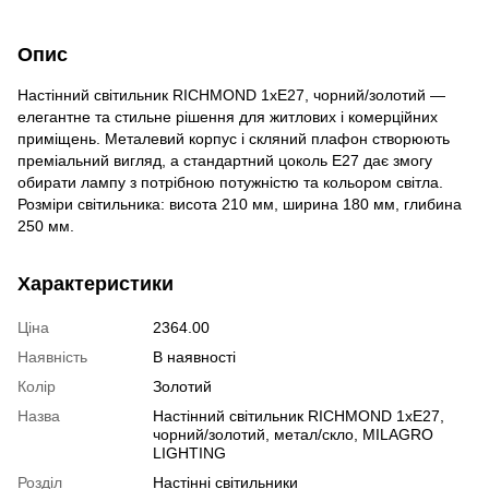
Опис
Настінний світильник RICHMOND 1xE27, чорний/золотий —
елегантне та стильне рішення для житлових і комерційних
приміщень. Металевий корпус і скляний плафон створюють
преміальний вигляд, а стандартний цоколь E27 дає змогу
обирати лампу з потрібною потужністю та кольором світла.
Розміри світильника: висота 210 мм, ширина 180 мм, глибина
250 мм.
Характеристики
Ціна
2364.00
Наявність
В наявності
Колір
Золотий
Назва
Настінний світильник RICHMOND 1xE27,
чорний/золотий, метал/скло, MILAGRO
LIGHTING
Розділ
Настінні світильники