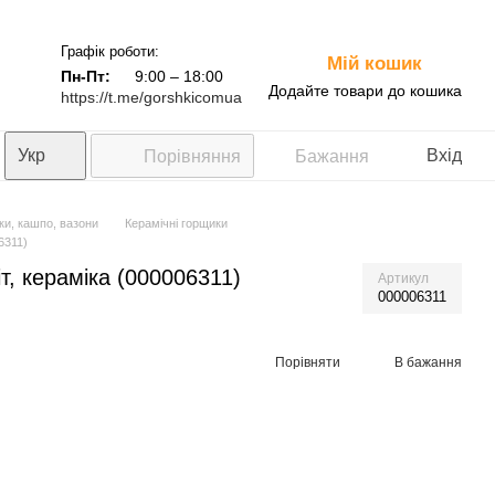
Графік роботи:
Мій кошик
0
Пн-Пт:
9:00 – 18:00
Додайте товари до кошика
https://t.me/gorshkicomua
Укр
Вхід
Порівняння
Бажання
ки, кашпо, вазони
Керамічні горщики
6311)
т, кераміка (000006311)
Артикул
000006311
Порівняти
В бажання