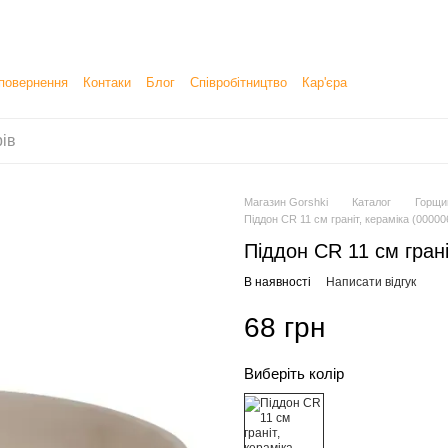
 повернення
Контаки
Блог
Співробітництво
Кар'єра
дбання, продаж і доставку товарів
Магазин Gorshki
Каталог
Горщи
Піддон CR 11 см граніт, кераміка (00000
Піддон CR 11 см грані
В наявності
Написати відгук
68 грн
Виберіть колір