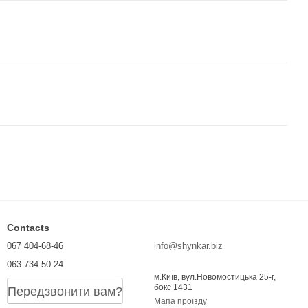
Contacts
067 404-68-46
info@shynkar.biz
063 734-50-24
м.Київ, вул.Новомостицька 25-г,
бокс 1431
Передзвонити вам?
Мапа проїзду