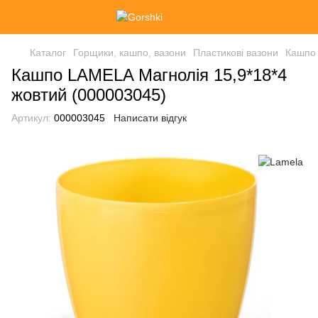
Каталог
Горщики, кашпо, вазони
Пластикові вазони
Кашпо 
Кашпо LAMELA Магнолія 15,9*18*4
жовтий (000003045)
Артикул:
000003045
Написати відгук