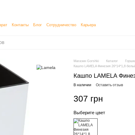
врат
Контакты
Блог
Сотрудничество
Карьера
етение, продажу и доставку товаров
Магазин Gorshki
Каталог
Горшк
Кашпо LAMELA Финезия 26*14*1,8 белы
Кашпо LAMELA Финези
В наличии
Оставить отзыв
307 грн
Выберите цвет