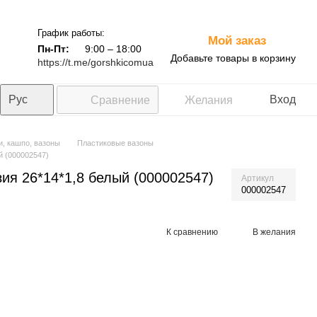
График работы:
Мой заказ
0
Пн-Пт:
9:00 – 18:00
Добавьте товары в корзину
https://t.me/gorshkicomua
Рус
Вход
Сравнение
Желания
и, кашпо, вазоны
Пластиковые вазоны
й (000002547)
я 26*14*1,8 белый (000002547)
Артикул
000002547
К сравнению
В желания