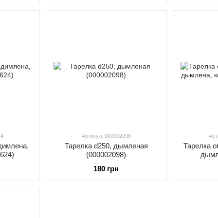
24
Артикул: 000002098
Арт
 димлена,
Тарелка d250, дымленая
Тарелка о
2624)
(000002098)
дымл
(
180 грн