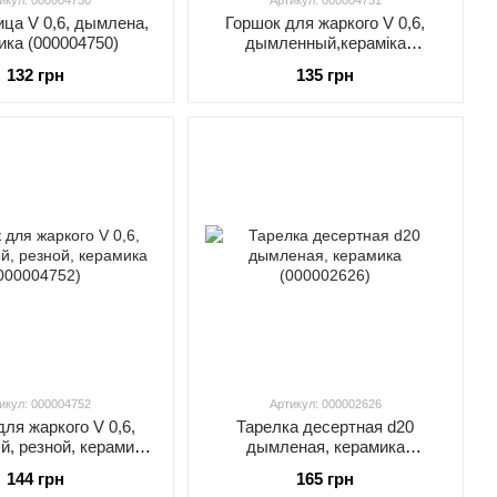
икул: 000004750
Артикул: 000004751
ца V 0,6, дымлена,
Горшок для жаркого V 0,6,
ика (000004750)
дымленный,кераміка
(000004751)
132 грн
135 грн
икул: 000004752
Артикул: 000002626
ля жаркого V 0,6,
Тарелка десертная d20
, резной, керамика
дымленая, керамика
000004752)
(000002626)
144 грн
165 грн