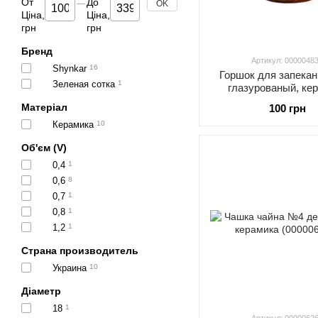
От
До
OK
Ціна,
Ціна,
грн
грн
Бренд
Артикул: 0000048
Shynkar
16
Горшок для запекан
Зеленая сотка
1
глазурованый, ке
(000004832)
Матеріал
100 грн
Керамика
10
Об'єм (V)
0,4
1
0,6
8
0,7
1
0,8
1
1,2
1
Страна производитель
Украина
10
Діаметр
18
1