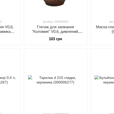
32
Артикул: 000004833
Арт
ня V0,6,
Глечик для запікання
Миска глиб
рамика
"Коломия" V0,6, димлений,
(
кераміка (000004833)
103 грн