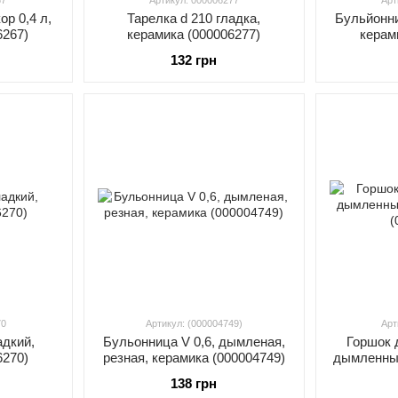
67
Артикул: 000006277
Арт
р 0,4 л,
Тарелка d 210 гладка,
Бульйонни
6267)
керамика (000006277)
керам
132 грн
70
Артикул: (000004749)
Арт
адкий,
Бульонница V 0,6, дымленая,
Горшок д
6270)
резная, керамика (000004749)
дымленный
(
138 грн