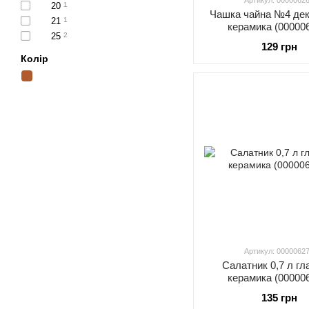
Артикул: 0000062
20
1
Чашка чайна №4 деко
21
1
керамика (00000
25
2
129 грн
Колір
Артикул: 0000062
Салатник 0,7 л гл
керамика (00000
135 грн