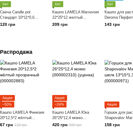
Хит
Хит
Хит
Свеча Candle pot
Кашпо LAMELA Магнолия
Кашпо для рас
Стандарт 10*11*0,6
22*25*12 желтый
Deroma Перфет
зелёный (000001347)
(000003075)
11*9*0,6 мокко,
120 грн
209 грн
143 грн
(000005926)
Распродажа
Акция
Акция
−50%
−24%
Акция
Кашпо LAMELA Финезия
Кашпо LAMELA Юка
Горшок для рас
20*12,5*2 жёлтый
26*25*12,4 мокко
Shapovalov Ма
прозрачный (000002883)
(000002310) (уценка)
шелк 13*15*1,3
67 грн
420 грн
158 грн
133 грн
550 грн
(000000971)