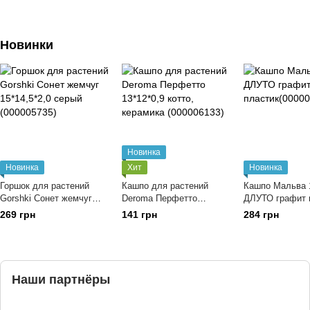
Новинки
Новинка
Новинка
Хит
Новинка
Горшок для растений
Кашпо для растений
Кашпо Мальва 
Gorshki Сонет жемчуг
Deroma Перфетто
ДЛУТО графит 
15*14,5*2,0 серый
13*12*0,9 котто, керамика
пластик(000005
269 грн
141 грн
284 грн
(000005735)
(000006133)
Наши партнёры