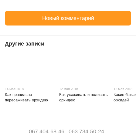
Новый комментарий
Другие записи
14 мая 2018
12 мая 2018
12 мая 2018
Как правильно
Как ухаживать и поливать
Какие быва
пересаживать орхидею
орхидею
орхидей
067 404-68-46
063 734-50-24