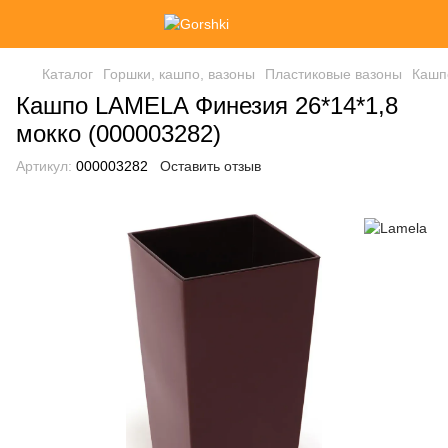
Каталог
Горшки, кашпо, вазоны
Пластиковые вазоны
Кашп
Кашпо LAMELA Финезия 26*14*1,8
мокко (000003282)
Артикул:
000003282
Оставить отзыв