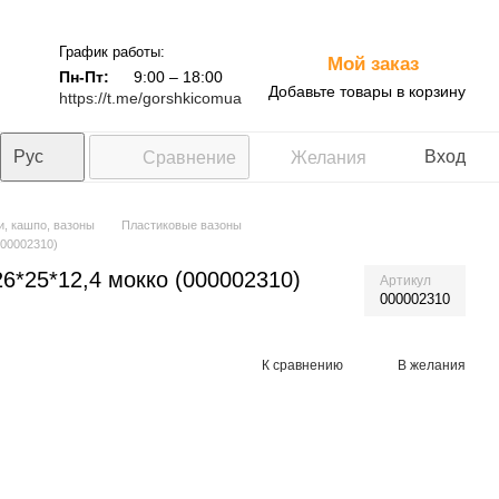
График работы:
Мой заказ
0
Пн-Пт:
9:00 – 18:00
Добавьте товары в корзину
https://t.me/gorshkicomua
Рус
Вход
Сравнение
Желания
и, кашпо, вазоны
Пластиковые вазоны
000002310)
*25*12,4 мокко (000002310)
Артикул
000002310
К сравнению
В желания