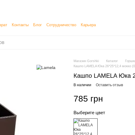
врат
Контакты
Блог
Сотрудничество
Карьера
етение, продажу и доставку товаров
Магазин Gorshki
Каталог
Горшк
Кашпо LAMELA Юка 26*25*12,4 мокко (
Кашпо LAMELA Юка 26
В наличии
Оставить отзыв
785 грн
Выберите цвет