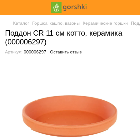
Каталог
Горшки, кашпо, вазоны
Керамические горшки
Подд
Поддон CR 11 см котто, керамика
(000006297)
Артикул:
000006297
Оставить отзыв