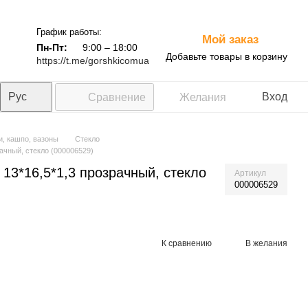
График работы:
Мой заказ
0
Пн-Пт:
9:00 – 18:00
Добавьте товары в корзину
https://t.me/gorshkicomua
Рус
Вход
Сравнение
Желания
и, кашпо, вазоны
Стекло
ачный, стекло (000006529)
13*16,5*1,3 прозрачный, стекло
Артикул
000006529
К сравнению
В желания