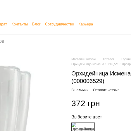
врат
Контакты
Блог
Сотрудничество
Карьера
етение, продажу и доставку товаров
Магазин Gorshki
Каталог
Горшк
Орхидейница Исмена 13*16,5*1,3 прозр
Орхидейница Исмена 
(000006529)
В наличии
Оставить отзыв
372 грн
Выберите цвет